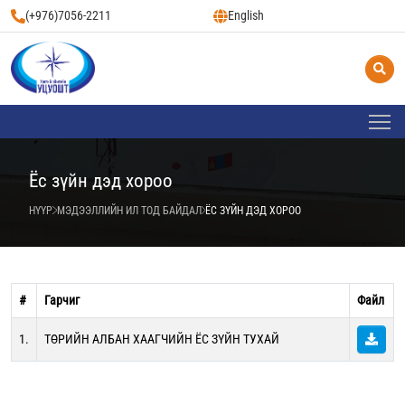
(+976)7056-2211
English
Ёс зүйн дэд хороо
НҮҮР
МЭДЭЭЛЛИЙН ИЛ ТОД БАЙДАЛ
ЁС ЗҮЙН ДЭД ХОРОО
#
Гарчиг
Файл
1.
ТӨРИЙН АЛБАН ХААГЧИЙН ЁС ЗҮЙН ТУХАЙ