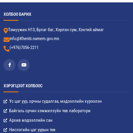
ХОЛБОО БАРИХ
Тэмүүжин Н13, Булаг баг, Хэрлэн сум, Хэнтий аймаг
info@Khentii.namem.gov.mn
(+976)7056-2211
ХЭРЭГЦЭЭТ ХОЛБООС
Ус цаг уур, орчны судалгаа, мэдээллийн хүрээлэн
Байгаль орчин хэмжилзүйн төв лаборатори
Архив мэдээллийн сан
Нислэгийн цаг уурын төв