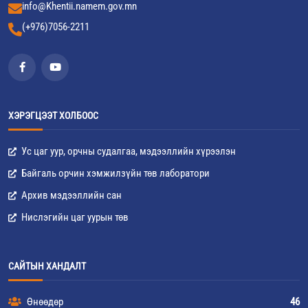
info@Khentii.namem.gov.mn
(+976)7056-2211
ХЭРЭГЦЭЭТ ХОЛБООС
Ус цаг уур, орчны судалгаа, мэдээллийн хүрээлэн
Байгаль орчин хэмжилзүйн төв лаборатори
Архив мэдээллийн сан
Нислэгийн цаг уурын төв
САЙТЫН ХАНДАЛТ
Өнөөдөр
46