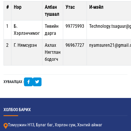
#
Нэр
Албан
Утас
И-мэйл
тушаал
1
Б.
Төвийн
99775993
Technology.tsaguur@
Хэрлэнчимэг
дарга
2
Г. Нямсүрэн
Ахлах
96967727
nyamsuren21@gmail.
Нягтлан
бодогч
ХУВААЛЦАХ :
ХОЛБОО БАРИХ
Тэмүүжин Н13, Булаг баг, Хэрлэн сум, Хэнтий аймаг