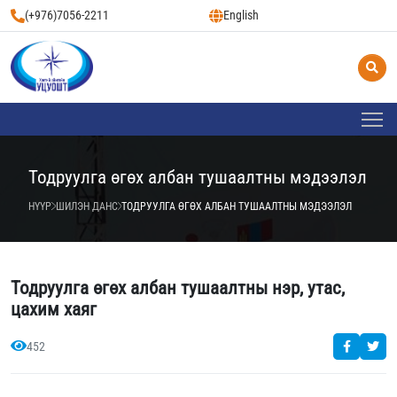
(+976)7056-2211
English
Тодруулга өгөх албан тушаалтны мэдээлэл
НҮҮР
ШИЛЭН ДАНС
ТОДРУУЛГА ӨГӨХ АЛБАН ТУШААЛТНЫ МЭДЭЭЛЭЛ
Тодруулга өгөх албан тушаалтны нэр, утас,
цахим хаяг
452