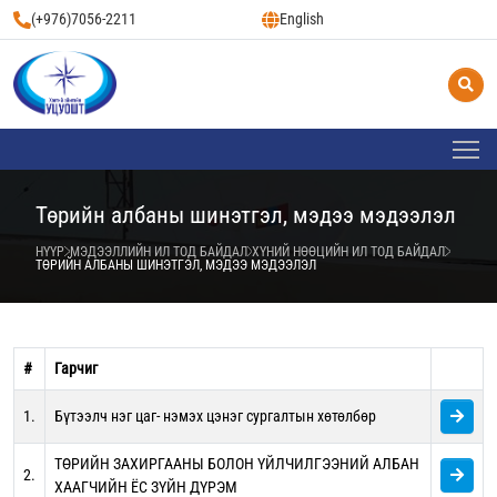
(+976)7056-2211
English
Төрийн албаны шинэтгэл, мэдээ мэдээлэл
НҮҮР
МЭДЭЭЛЛИЙН ИЛ ТОД БАЙДАЛ
ХҮНИЙ НӨӨЦИЙН ИЛ ТОД БАЙДАЛ
ТӨРИЙН АЛБАНЫ ШИНЭТГЭЛ, МЭДЭЭ МЭДЭЭЛЭЛ
#
Гарчиг
1.
Бүтээлч нэг цаг- нэмэх цэнэг сургалтын хөтөлбөр
ТӨРИЙН ЗАХИРГААНЫ БОЛОН ҮЙЛЧИЛГЭЭНИЙ АЛБАН
2.
ХААГЧИЙН ЁС ЗҮЙН ДҮРЭМ