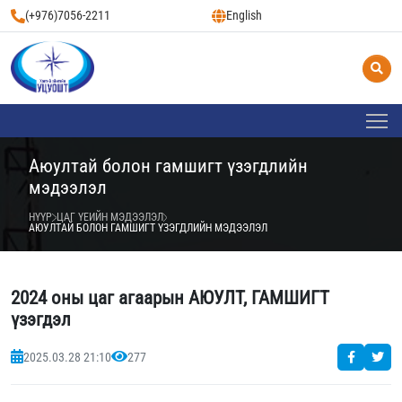
(+976)7056-2211
English
Аюултай болон гамшигт үзэгдлийн
мэдээлэл
НҮҮР
ЦАГ ҮЕИЙН МЭДЭЭЛЭЛ
АЮУЛТАЙ БОЛОН ГАМШИГТ ҮЗЭГДЛИЙН МЭДЭЭЛЭЛ
2024 оны цаг агаарын АЮУЛТ, ГАМШИГТ
үзэгдэл
2025.03.28 21:10
277