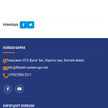
ХУВААЛЦАХ :
ХОЛБОО БАРИХ
Тэмүүжин Н13, Булаг баг, Хэрлэн сум, Хэнтий аймаг
info@Khentii.namem.gov.mn
(+976)7056-2211
ХЭРЭГЦЭЭТ ХОЛБООС