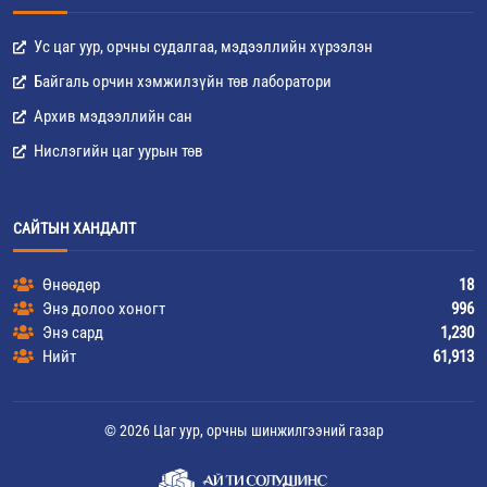
Ус цаг уур, орчны судалгаа, мэдээллийн хүрээлэн
Байгаль орчин хэмжилзүйн төв лаборатори
Архив мэдээллийн сан
Нислэгийн цаг уурын төв
САЙТЫН ХАНДАЛТ
Өнөөдөр
18
Энэ долоо хоногт
996
Энэ сард
1,230
Нийт
61,913
© 2026 Цаг уур, орчны шинжилгээний газар