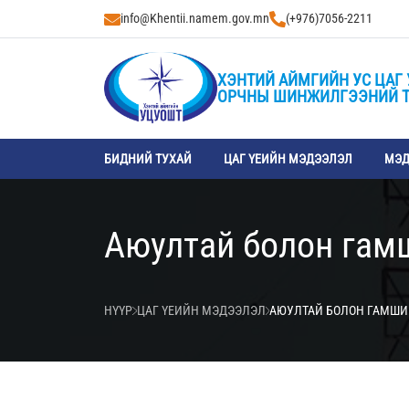
info@Khentii.namem.gov.mn
(+976)7056-2211
ХЭНТИЙ АЙМГИЙН УС ЦАГ 
ОРЧНЫ ШИНЖИЛГЭЭНИЙ 
БИДНИЙ ТУХАЙ
ЦАГ ҮЕИЙН МЭДЭЭЛЭЛ
МЭД
Аюултай болон гам
НҮҮР
ЦАГ ҮЕИЙН МЭДЭЭЛЭЛ
АЮУЛТАЙ БОЛОН ГАМШИ