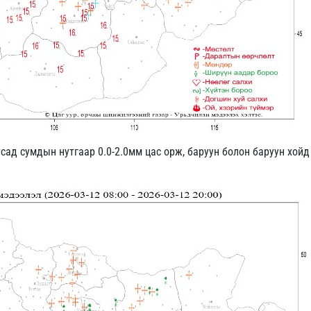
усад сумдын нутгаар 0.0-2.0мм цас орж, баруун болон баруун хой