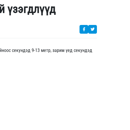
й үзэгдлүүд
ойноос секундэд 9-13 метр, зарим үед секундэд