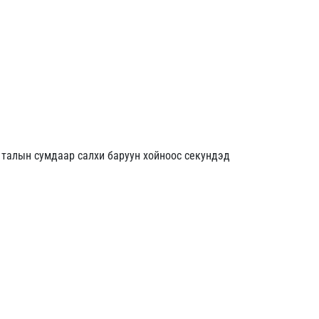
д талын сумдаар салхи баруун хойноос секундэд