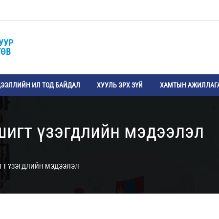
УУР
ТӨВ
ЭЭЛЛИЙН ИЛ ТОД БАЙДАЛ
ХУУЛЬ ЭРХ ЗҮЙ
ХАМТЫН АЖИЛЛАГ
шигт үзэгдлийн мэдээлэл
ГТ ҮЗЭГДЛИЙН МЭДЭЭЛЭЛ