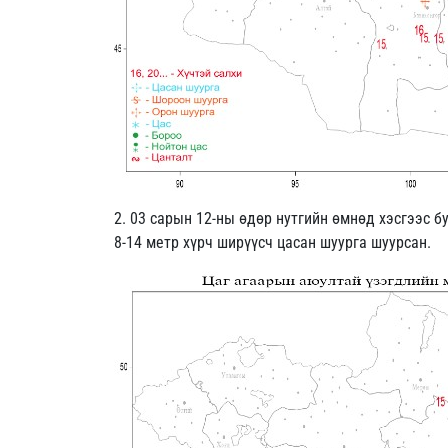
2. 03 сарын 12-ны өдөр нутгийн өмнөд хэсгээс б
8-14 метр хүрч ширүүсч цасан шуурга шуурсан.