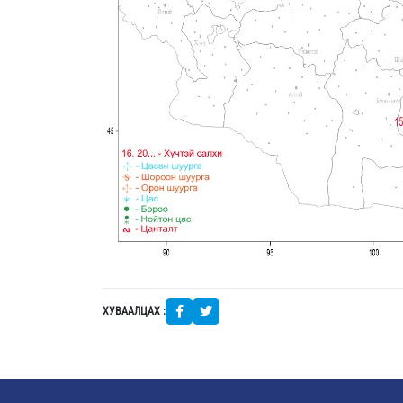
ХУВААЛЦАХ :