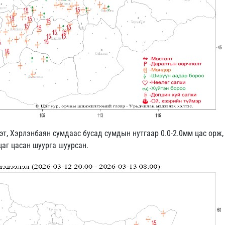
т, Хэрлэнбаян сумдаас бусад сумдын нутгаар 0.0-2.0мм цас орж, 
цаг цасан шуурга шуурсан.