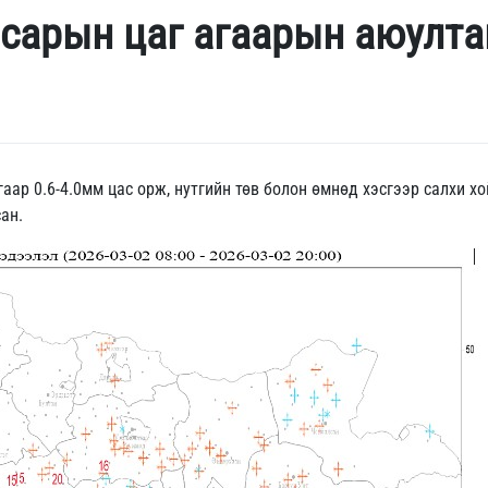
 сарын цаг агаарын аюулта
гаар 0.6-4.0мм цас орж, нутгийн төв болон өмнөд хэсгээр салхи х
сан.