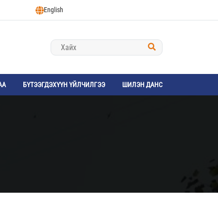
English
АА
БҮТЭЭГДЭХҮҮН ҮЙЛЧИЛГЭЭ
ШИЛЭН ДАНС