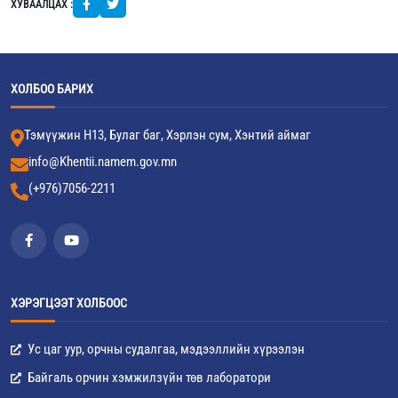
ХУВААЛЦАХ :
ХОЛБОО БАРИХ
Тэмүүжин Н13, Булаг баг, Хэрлэн сум, Хэнтий аймаг
info@Khentii.namem.gov.mn
(+976)7056-2211
ХЭРЭГЦЭЭТ ХОЛБООС
Ус цаг уур, орчны судалгаа, мэдээллийн хүрээлэн
Байгаль орчин хэмжилзүйн төв лаборатори