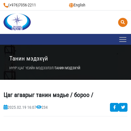
(+976)7056-2211
English
Танин мэдэхүй
НҮҮР
ЦАГ ҮЕИЙН МЭДЭЭЛЭЛ
ТАНИН МЭДЭХҮЙ
Цаг агаарыг танин мэдье / бороо /
2025.02.19 16:07
234