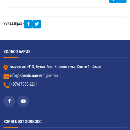
ХУВААЛЦАХ :
ХОЛБОО БАРИХ
Тэмүүжин Н13, Булаг баг, Хэрлэн сум, Хэнтий аймаг
info@Khentii.namem.gov.mn
(+976)7056-2211
ХЭРЭГЦЭЭТ ХОЛБООС