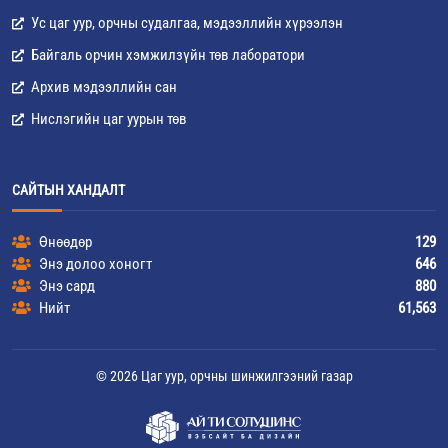
Ус цаг уур, орчны судалгаа, мэдээллийн хүрээлэн
Байгаль орчин хэмжилзүйн төв лаборатори
Архив мэдээллийн сан
Нислэгийн цаг уурын төв
САЙТЫН ХАНДАЛТ
Өнөөдөр
129
Энэ долоо хоногт
646
Энэ сард
880
Нийт
61,563
© 2026 Цаг уур, орчны шинжилгээний газар