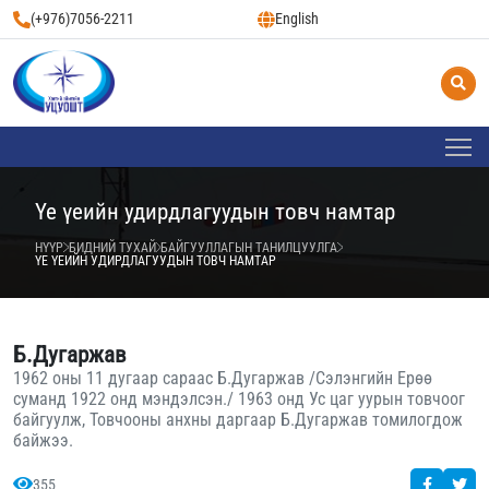
(+976)7056-2211
English
Үе үеийн удирдлагуудын товч намтар
НҮҮР
БИДНИЙ ТУХАЙ
БАЙГУУЛЛАГЫН ТАНИЛЦУУЛГА
ҮЕ ҮЕИЙН УДИРДЛАГУУДЫН ТОВЧ НАМТАР
Б.Дугаржав
1962 оны 11 дугаар сараас Б.Дугаржав /Сэлэнгийн Ерөө
суманд 1922 онд мэндэлсэн./ 1963 онд Ус цаг уурын товчоог
байгуулж, Товчооны анхны даргаар Б.Дугаржав томилогдож
байжээ.
355