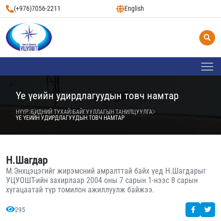
(+976)7056-2211
English
Үе үеийн удирдлагуудын товч намтар
НҮҮР
БИДНИЙ ТУХАЙ
БАЙГУУЛЛАГЫН ТАНИЛЦУУЛГА
ҮЕ ҮЕИЙН УДИРДЛАГУУДЫН ТОВЧ НАМТАР
Н.Шагдар
М.Энхцэцэгийг жирэмсний амралттай байх үед Н.Шагдарыг
УЦУОШТ-ийн захирлаар 2004 оны 7 сарын 1-нээс 8 сарын
хугацаатай түр томилон ажиллуулж байжээ.
295