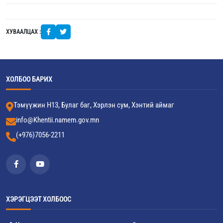
ХУВААЛЦАХ :
ХОЛБОО БАРИХ
Тэмүүжин Н13, Булаг баг, Хэрлэн сум, Хэнтий аймаг
info@Khentii.namem.gov.mn
(+976)7056-2211
ХЭРЭГЦЭЭТ ХОЛБООС