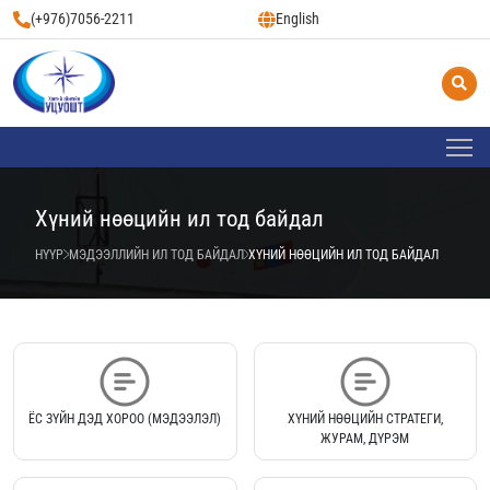
(+976)7056-2211
English
Хүний нөөцийн ил тод байдал
НҮҮР
МЭДЭЭЛЛИЙН ИЛ ТОД БАЙДАЛ
ХҮНИЙ НӨӨЦИЙН ИЛ ТОД БАЙДАЛ
ЁС ЗҮЙН ДЭД ХОРОО (МЭДЭЭЛЭЛ)
ХҮНИЙ НӨӨЦИЙН СТРАТЕГИ,
ЖУРАМ, ДҮРЭМ