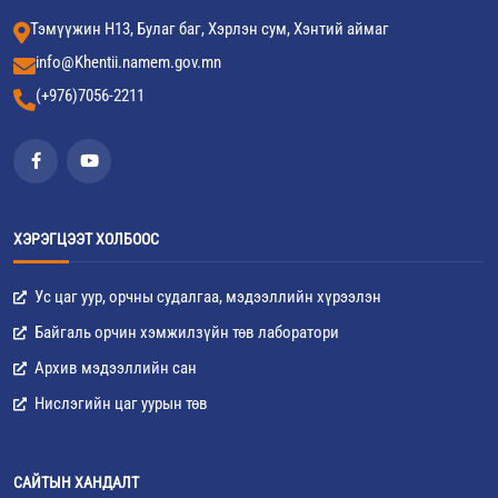
Тэмүүжин Н13, Булаг баг, Хэрлэн сум, Хэнтий аймаг
info@Khentii.namem.gov.mn
(+976)7056-2211
ХЭРЭГЦЭЭТ ХОЛБООС
Ус цаг уур, орчны судалгаа, мэдээллийн хүрээлэн
Байгаль орчин хэмжилзүйн төв лаборатори
Архив мэдээллийн сан
Нислэгийн цаг уурын төв
САЙТЫН ХАНДАЛТ