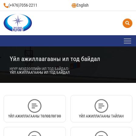
(+976)7056-2211
English
Үйл ажиллаагааны ил тод байдал
НҮҮР
МЭДЭЭЛЛИЙН ИЛ ТОД БАЙДАЛ
ҮЙЛ АЖИЛЛААГААНЫ ИЛ ТОД БАЙДАЛ
ҮЙЛ АЖИЛЛАГААНЫ ТӨЛӨВЛӨГӨӨ
ҮЙЛ АЖИЛЛАГААНЫ ТАЙЛАН