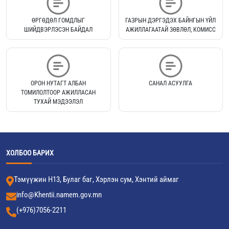
ӨРГӨДӨЛ ГОМДЛЫГ
ГАЗРЫН ДЭРГЭДЭХ БАЙНГЫН ҮЙЛ
ШИЙДВЭРЛЭСЭН БАЙДАЛ
АЖИЛЛАГААТАЙ ЗӨВЛӨЛ, КОМИСС
ОРОН НУТАГТ АЛБАН
САНАЛ АСУУЛГА
ТОМИЛОЛТООР АЖИЛЛАСАН
ТУХАЙ МЭДЭЭЛЭЛ
ХОЛБОО БАРИХ
Тэмүүжин Н13, Булаг баг, Хэрлэн сум, Хэнтий аймаг
info@Khentii.namem.gov.mn
(+976)7056-2211