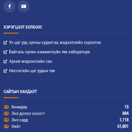
ХЭРЭГЦЭЭТ ХОЛБООС
Ус цаг уур, орчны судалгаа, мэдээллийн хүрээлэн
Байгаль орчин хэмжилзүйн төв лаборатори
Архив мэдээллийн сан
Нислэгийн цаг уурын төв
САЙТЫН ХАНДАЛТ
Өнөөдөр
15
Энэ долоо хоногт
884
Энэ сард
1,118
Нийт
61,801