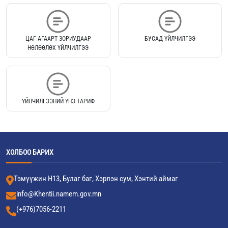
ЦАГ АГААРТ ЗОРИУДААР
БУСАД ҮЙЛЧИЛГЭЭ
НӨЛӨӨЛӨХ ҮЙЛЧИЛГЭЭ
ҮЙЛЧИЛГЭЭНИЙ ҮНЭ ТАРИФ
ХОЛБОО БАРИХ
Тэмүүжин Н13, Булаг баг, Хэрлэн сум, Хэнтий аймаг
info@Khentii.namem.gov.mn
(+976)7056-2211