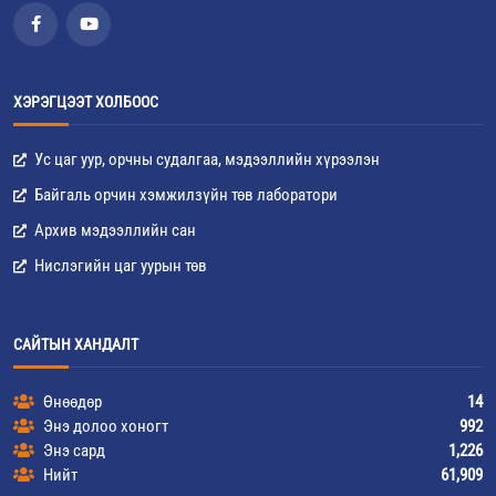
ХЭРЭГЦЭЭТ ХОЛБООС
Ус цаг уур, орчны судалгаа, мэдээллийн хүрээлэн
Байгаль орчин хэмжилзүйн төв лаборатори
Архив мэдээллийн сан
Нислэгийн цаг уурын төв
САЙТЫН ХАНДАЛТ
Өнөөдөр
14
Энэ долоо хоногт
992
Энэ сард
1,226
Нийт
61,909