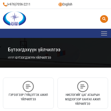
(+976)7056-2211
English
Бүтээгдэхүүн үйлчилгээ
НҮҮР
БҮТЭЭГДЭХҮҮН ҮЙЛЧИЛГЭЭ
ГЭРЭЭГЭЭР ГҮЙЦЭТГЭХ АЖИЛ
НИСЛЭГИЙГ ЦАГ АГААРЫН
ҮЙЛЧИЛГЭЭ
МЭДЭЭГЭЭР ХАНГАХ АЖИЛ
ҮЙЛЧИЛГЭЭ