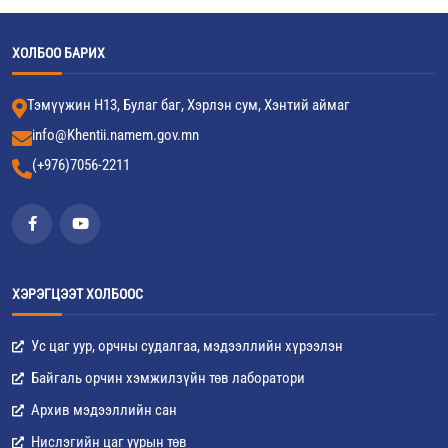
ХОЛБОО БАРИХ
Тэмүүжин Н13, Булаг баг, Хэрлэн сум, Хэнтий аймаг
info@Khentii.namem.gov.mn
(+976)7056-2211
ХЭРЭГЦЭЭТ ХОЛБООС
Ус цаг уур, орчны судалгаа, мэдээллийн хүрээлэн
Байгаль орчин хэмжилзүйн төв лаборатори
Архив мэдээллийн сан
Нислэгийн цаг уурын төв