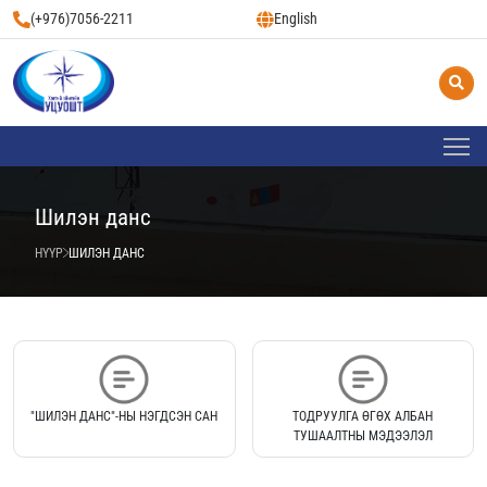
(+976)7056-2211
English
Шилэн данс
НҮҮР
ШИЛЭН ДАНС
"ШИЛЭН ДАНС"-НЫ НЭГДСЭН САН
ТОДРУУЛГА ӨГӨХ АЛБАН
ТУШААЛТНЫ МЭДЭЭЛЭЛ