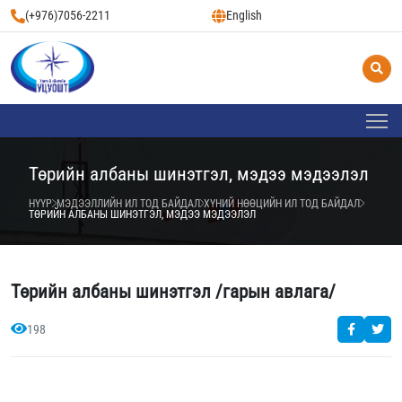
(+976)7056-2211
English
Төрийн албаны шинэтгэл, мэдээ мэдээлэл
НҮҮР
МЭДЭЭЛЛИЙН ИЛ ТОД БАЙДАЛ
ХҮНИЙ НӨӨЦИЙН ИЛ ТОД БАЙДАЛ
ТӨРИЙН АЛБАНЫ ШИНЭТГЭЛ, МЭДЭЭ МЭДЭЭЛЭЛ
Төрийн албаны шинэтгэл /гарын авлага/
198