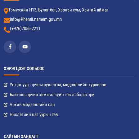
Тэмүүжин Н13, Булаг баг, Хэрлэн сум, Хэнтий аймаг
info@Khentii.namem.gov.mn
(+976)7056-2211
ХЭРЭГЦЭЭТ ХОЛБООС
Ус цаг уур, орчны судалгаа, мэдээллийн хүрээлэн
Байгаль орчин хэмжилзүйн төв лаборатори
Архив мэдээллийн сан
Нислэгийн цаг уурын төв
САЙТЫН ХАНДАЛТ