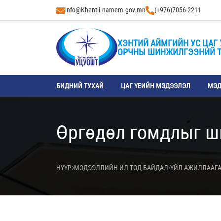
info@Khentii.namem.gov.mn
(+976)7056-2211
ХЭНТИЙ АЙМГИЙН УС ЦАГ 
ОРЧНЫ ШИНЖИЛГЭЭНИЙ 
БИДНИЙ ТУХАЙ
ЦАГ ҮЕИЙН МЭДЭЭЛЭЛ
МЭД
Өргөдөл гомдлыг ш
НҮҮР
МЭДЭЭЛЛИЙН ИЛ ТОД БАЙДАЛ
ҮЙЛ АЖИЛЛААГА