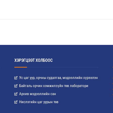
ХЭРЭГЦЭЭТ ХОЛБООС
Ус цаг уур, орчны судалгаа, мэдээллийн хүрээлэн
Байгаль орчин хэмжилзүйн төв лаборатори
Архив мэдээллийн сан
Нислэгийн цаг уурын төв