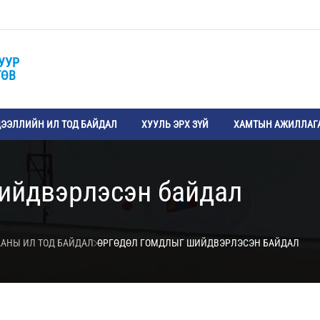
УУР
ТӨВ
ЭЭЛЛИЙН ИЛ ТОД БАЙДАЛ
ХУУЛЬ ЭРХ ЗҮЙ
ХАМТЫН АЖИЛЛАГ
ийдвэрлэсэн байдал
АНЫ ИЛ ТОД БАЙДАЛ
ӨРГӨДӨЛ ГОМДЛЫГ ШИЙДВЭРЛЭСЭН БАЙДАЛ