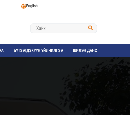
English
АА
БҮТЭЭГДЭХҮҮН ҮЙЛЧИЛГЭЭ
ШИЛЭН ДАНС